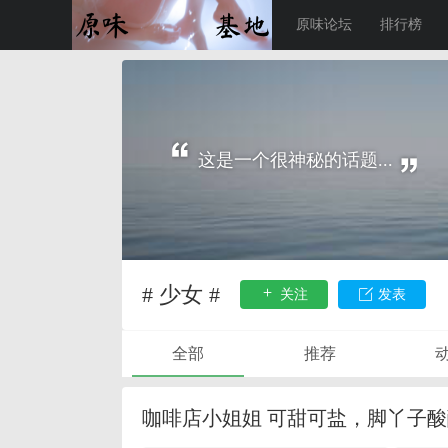
原味论坛
排行榜
这是一个很神秘的话题...
# 少女 #
关注
发表
全部
推荐
咖啡店小姐姐 可甜可盐，脚丫子