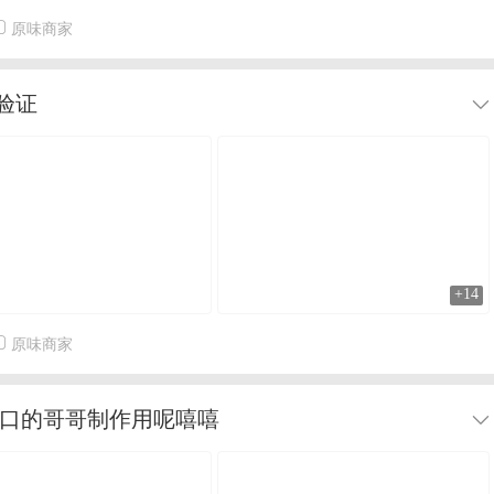
原味商家
验证
+14
原味商家
重口的哥哥制作用呢嘻嘻