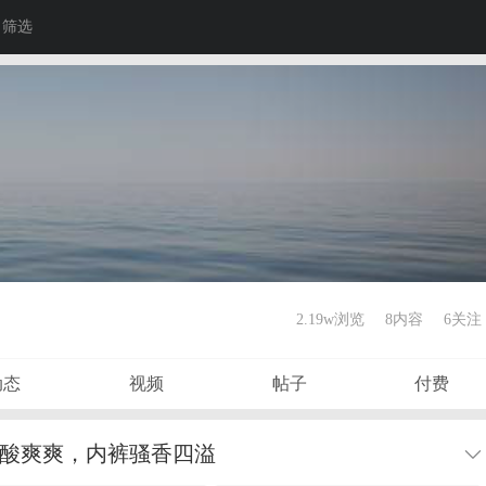
筛选
2.19w浏览
8内容
6
关注
动态
视频
帖子
付费
酸酸爽爽，内裤骚香四溢