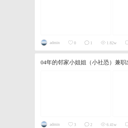
admin
0
1
1.82w
04年的邻家小姐姐（小社恐）兼职
admin
3
2
6.41w