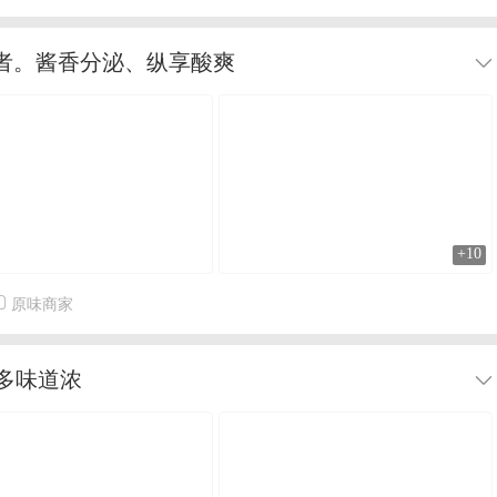
好者。酱香分泌、纵享酸爽
+10
原味商家
多味道浓