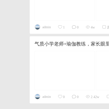
admin
1
0
4w
气质小学老师+瑜伽教练，家长眼
admin
0
0
2.42w