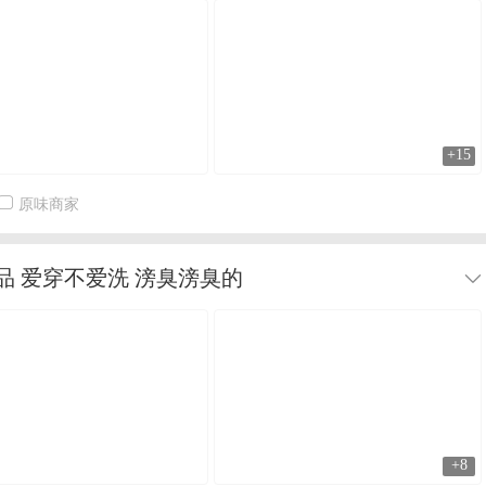
+15
原味商家
 爱穿不爱洗 滂臭滂臭的
+8