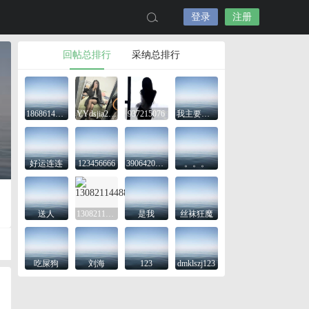
登录
注册
回帖总排行
采纳总排行
18686143645
YYdsjia2425
937215076
我主要是想看看
好运连连
123456666
3906420743
。。。
送人
13082114488
是我
丝袜狂魔
吃屎狗
刘海
123
dmklszj123