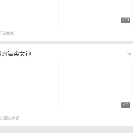
+10
原味商家
里的温柔女神
+11
原味商家