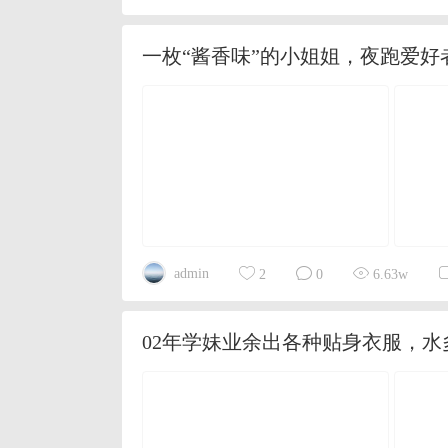
一枚“酱香味”的小姐姐，夜跑爱
admin
2
0
6.63w
02年学妹业余出各种贴身衣服，水