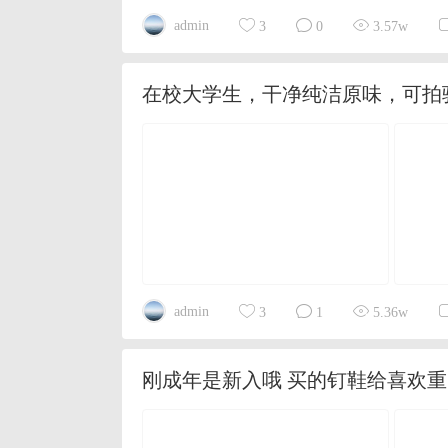
admin
3
0
3.57w
在校大学生，干净纯洁原味，可拍
admin
3
1
5.36w
刚成年是新入哦 买的钉鞋给喜欢