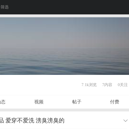
筛选
7.1k浏览
7内容
0
关注
动态
视频
帖子
付费
 爱穿不爱洗 滂臭滂臭的