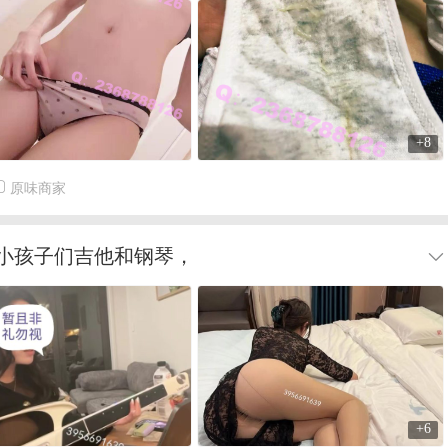
+8
原味商家
小孩子们吉他和钢琴，
+6