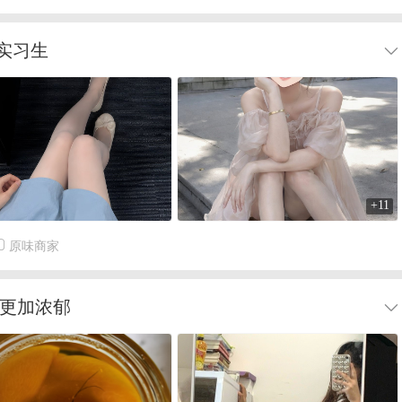
实习生
+11
原味商家
会更加浓郁