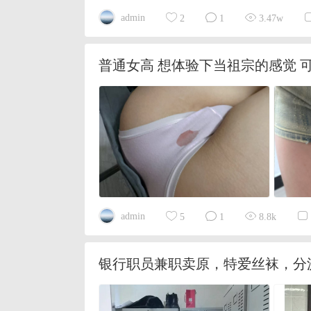
admin
2
1
3.47w
普通女高 想体验下当祖宗的感觉 
admin
5
1
8.8k
银行职员兼职卖原，特爱丝袜，分