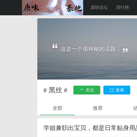
原味论坛
排行榜
这是一个很神秘的话题...
# 黑丝 #
关注
发表
全部
推荐
学姐兼职出宝贝，都是日常贴身用品