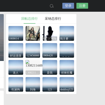
登录
注册
回帖总排行
采纳总排行
18686143645
YYdsjia2425
937215076
我主要是想看看
好运连连
123456666
3906420743
。。。
送人
13082114488
是我
丝袜狂魔
吃屎狗
刘海
123
dmklszj123